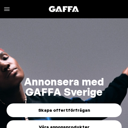
Annonsera med
GAFFA Sverige
Skapa offertförfrågan
Våra annonsprodukter