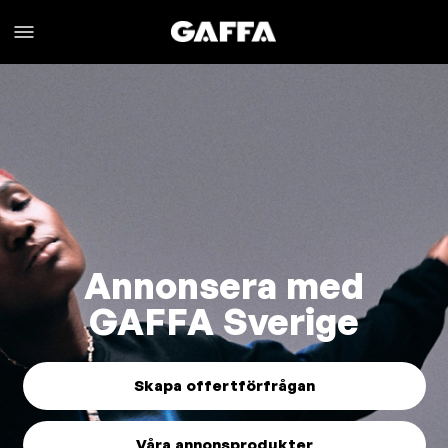
Annonsera med
GAFFA Sverige
Skapa offertförfrågan
Våra annonsprodukter